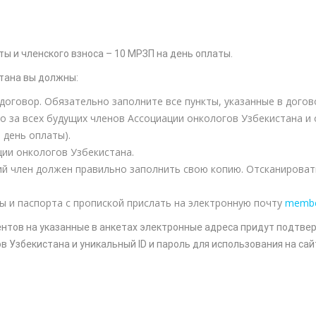
ы и членского взноса – 10 МРЗП на день оплаты.
тана вы должны:
 договор. Обязательно заполните все пункты, указанные в дого
о за всех будущих членов Ассоциации онкологов Узбекистана и
 день оплаты).
ии онкологов Узбекистана.
ий член должен правильно заполнить свою копию. Отсканироват
ты и паспорта с пропиской прислать на электронную почту
membe
нтов на указанные в анкетах электронные адреса придут подтве
 Узбекистана и уникальный ID и пароль для использования на сай