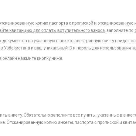
тсканированную копию паспорта с пропиской и отсканированную к
айте квитанцию для оплаты вступительного взноса
, заполните по
х документов на указанную в анкете электронную почту придет п
 Узбекистана и ваш уникальный ID и пароль для использования на 
а онлайн нажмите кнопку ниже.
ить анкету. Обязательно заполните все пункты, указанные в анкет
ке. Отсканированную копию анкеты, паспорта с пропиской и квита